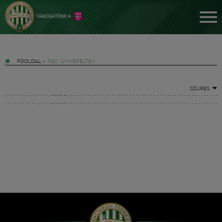
FŐOLDAL
»
TAG: ÜNNEPELTEK
SZŰRÉS
Jegyek
FM YouTube +
Hírek