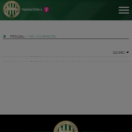
FŐOLDAL
»
TAG: ÜNNEPELTEK
SZŰRÉS
Jegyek
FM YouTube +
Hírek