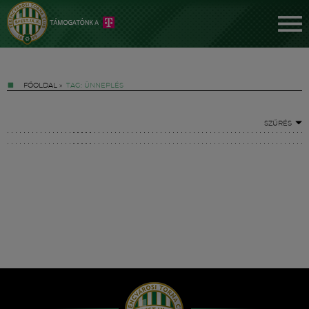
FŐOLDAL
»
TAG: ÜNNEPLÉS
SZŰRÉS
Jegyek
FM YouTube +
Hírek