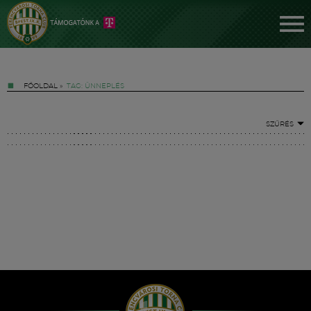
FŐOLDAL
»
TAG: ÜNNEPLÉS
SZŰRÉS
Jegyek
FM YouTube +
Hírek