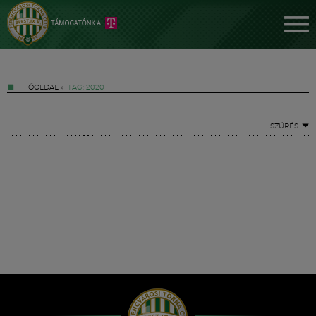
FŐOLDAL
»
TAG: 2020
SZŰRÉS
Jegyek
FM YouTube +
Hírek