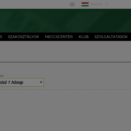
MAGYAR
S
SZAKOSZTÁLYOK
MECCSCENTER
KLUB
SZOLGÁLTATÁSOK
UM
olsó 1 hónap