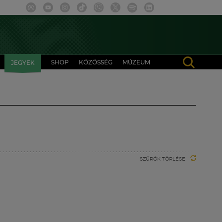
SHOP
KÖZÖSSÉG
MÚZEUM
JEGYEK
SZŰRŐK TÖRLÉSE