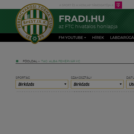
FRADI.HU
az FTC hivatalos honlapja
FM YOUTUBE +
HÍREK
LABDARÚGÁ
FŐOLDAL
»
TAG: ALBA FEHÉRVÁR KC
SPORTÁG
SZAKOSZTÁLY
DÁT
Birkózás
Birkózás
Ut