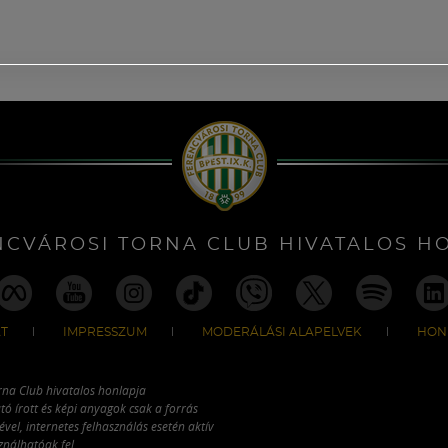
NCVÁROSI TORNA CLUB HIVATALOS H
T
IMPRESSZUM
MODERÁLÁSI ALAPELVEK
HON
rna Club hivatalos honlapja
tó írott és képi anyagok csak a forrás
vel, internetes felhasználás esetén aktív
ználhatóak fel.