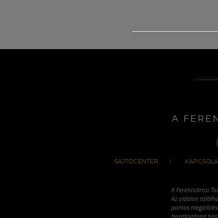
A FERE
SAJTÓCENTER
KAPCSOLA
A Ferencvárosi To
Az oldalon találha
pontos megjelölésé
hivatkozással has