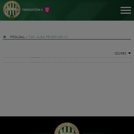
FŐOLDAL
»
TAG: ALBA FEHÉRVÁR KC
SZŰRÉS
Jegyek
FM YouTube +
Hírek