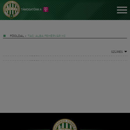
FŐOLDAL
»
TAG: ALBA FEHÉRVÁR KC
SZŰRÉS
Jegyek
FM YouTube +
Hírek