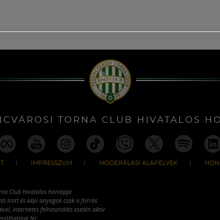
NCVÁROSI TORNA CLUB HIVATALOS H
T
IMPRESSZUM
MODERÁLÁSI ALAPELVEK
HON
rna Club hivatalos honlapja
tó írott és képi anyagok csak a forrás
vel, internetes felhasználás esetén aktív
ználhatóak fel.