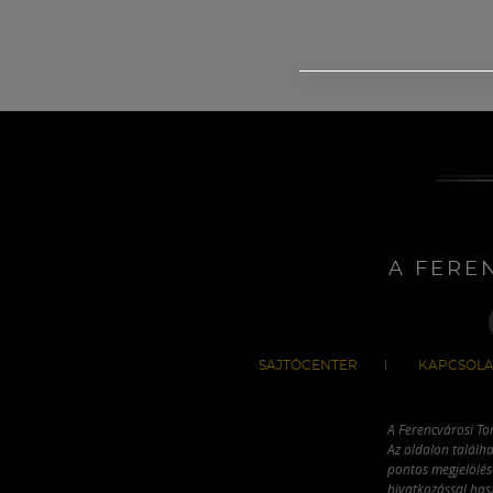
A FERE
SAJTÓCENTER
KAPCSOLA
A Ferencvárosi To
Az oldalon találha
pontos megjelölésé
hivatkozással has