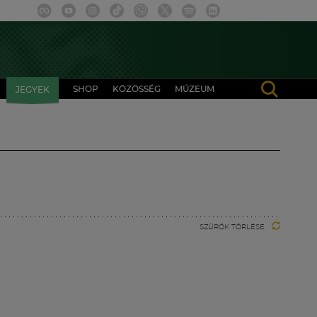
SHOP
KÖZÖSSÉG
MÚZEUM
JEGYEK
SZŰRŐK TÖRLÉSE