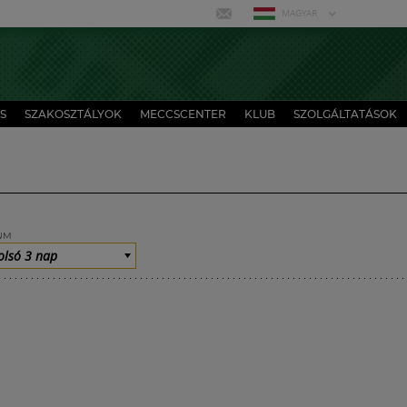
MAGYAR
S
SZAKOSZTÁLYOK
MECCSCENTER
KLUB
SZOLGÁLTATÁSOK
UM
olsó 3 nap