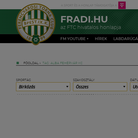
FRADI.HU
az FTC hivatalos honlapja
FM YOUTUBE +
HÍREK
LABDARÚGÁ
FŐOLDAL
»
TAG: ALBA FEHÉRVÁR KC
SPORTÁG
SZAKOSZTÁLY
DÁT
Birkózás
Összes
Ut