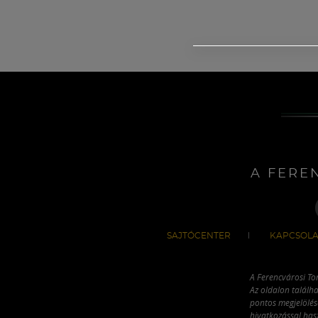
A FERE
SAJTÓCENTER
KAPCSOLA
A Ferencvárosi To
Az oldalon találha
pontos megjelölésé
hivatkozással has