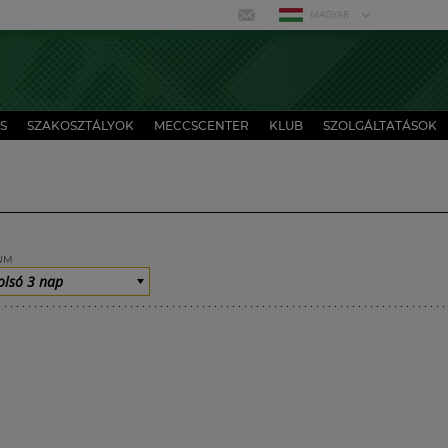
MAGYAR
S
SZAKOSZTÁLYOK
MECCSCENTER
KLUB
SZOLGÁLTATÁSOK
UM
olsó 3 nap