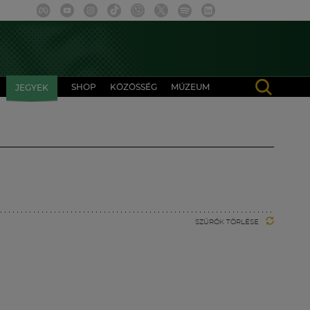
SHOP
KÖZÖSSÉG
MÚZEUM
JEGYEK
SZŰRŐK TÖRLÉSE