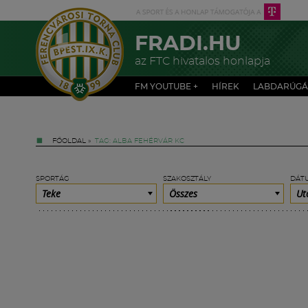
FRADI.HU
az FTC hivatalos honlapja
FM YOUTUBE +
HÍREK
LABDARÚGÁ
FŐOLDAL
»
TAG: ALBA FEHÉRVÁR KC
SPORTÁG
SZAKOSZTÁLY
DÁT
Teke
Összes
Ut