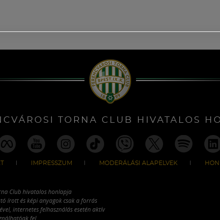
NCVÁROSI TORNA CLUB HIVATALOS H
T
IMPRESSZUM
MODERÁLÁSI ALAPELVEK
HON
rna Club hivatalos honlapja
tó írott és képi anyagok csak a forrás
vel, internetes felhasználás esetén aktív
ználhatóak fel.