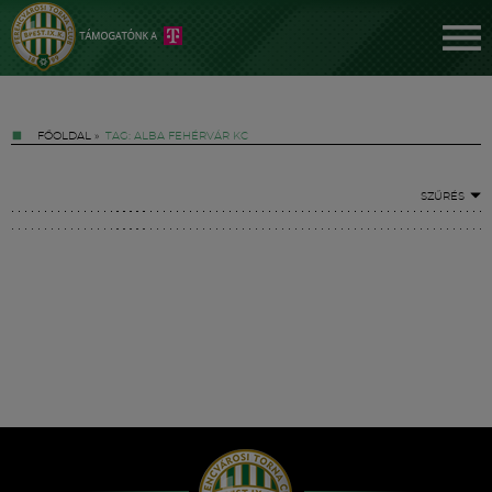
FŐOLDAL
»
TAG: ALBA FEHÉRVÁR KC
SZŰRÉS
Jegyek
FM YouTube +
Hírek