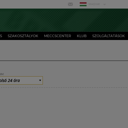
MAGYAR
S
SZAKOSZTÁLYOK
MECCSCENTER
KLUB
SZOLGÁLTATÁSOK
UM
olsó 24 óra