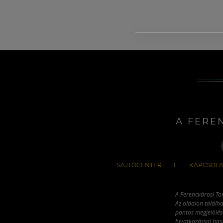
A FERE
SAJTÓCENTER
KAPCSOLA
A Ferencvárosi To
Az oldalon találha
pontos megjelölésé
hivatkozással has