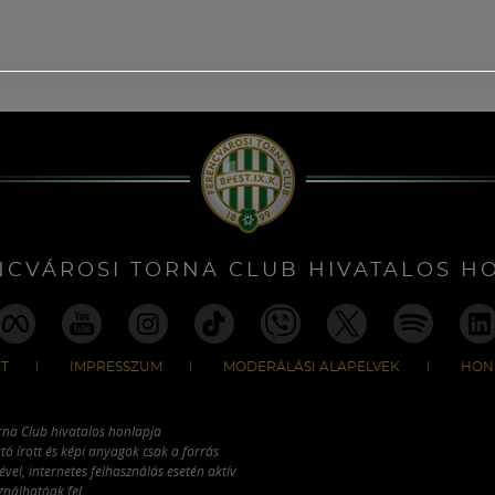
NCVÁROSI TORNA CLUB HIVATALOS H
T
IMPRESSZUM
MODERÁLÁSI ALAPELVEK
HON
rna Club hivatalos honlapja
tó írott és képi anyagok csak a forrás
vel, internetes felhasználás esetén aktív
ználhatóak fel.