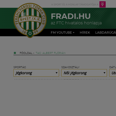
FRADI.HU
az FTC hivatalos honlapja
FM YOUTUBE +
HÍREK
LABDARÚGÁ
FŐOLDAL
»
TAG: ALBERT FLÓRIÁN
SPORTÁG
SZAKOSZTÁLY
DÁT
Jégkorong
Női jégkorong
Ut