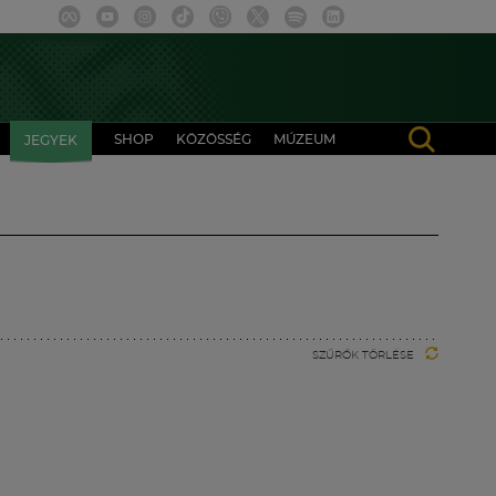
SHOP
KÖZÖSSÉG
MÚZEUM
JEGYEK
SZŰRŐK TÖRLÉSE