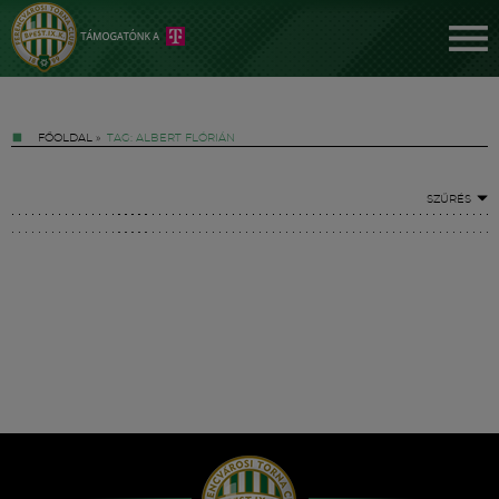
FŐOLDAL
»
TAG: ALBERT FLÓRIÁN
SZŰRÉS
Jegyek
FM YouTube +
Hírek