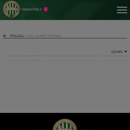
FŐOLDAL
»
TAG: ALBERT FLÓRIÁN
SZŰRÉS
Jegyek
FM YouTube +
Hírek