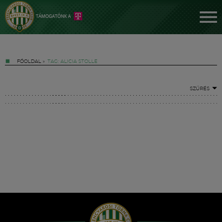
FŐOLDAL
»
TAG: ALICIA STOLLE
SZŰRÉS
Jegyek
FM YouTube +
Hírek