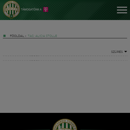
FŐOLDAL
»
TAG: ALICIA STOLLE
SZŰRÉS
Jegyek
FM YouTube +
Hírek