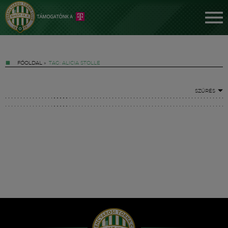
FŐOLDAL
»
TAG: ALICIA STOLLE
SZŰRÉS
Jegyek
FM YouTube +
Hírek