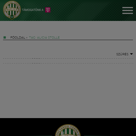
FŐOLDAL
»
TAG: ALICIA STOLLE
SZŰRÉS
Jegyek
FM YouTube +
Hírek