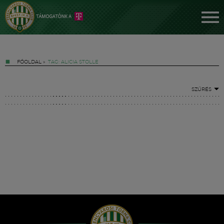
FŐOLDAL
»
TAG: ALICIA STOLLE
SZŰRÉS
Jegyek
FM YouTube +
Hírek