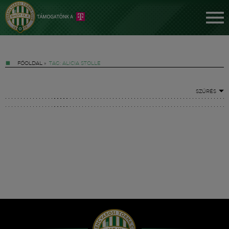
FŐOLDAL
»
TAG: ALICIA STOLLE
SZŰRÉS
Jegyek
FM YouTube +
Hírek