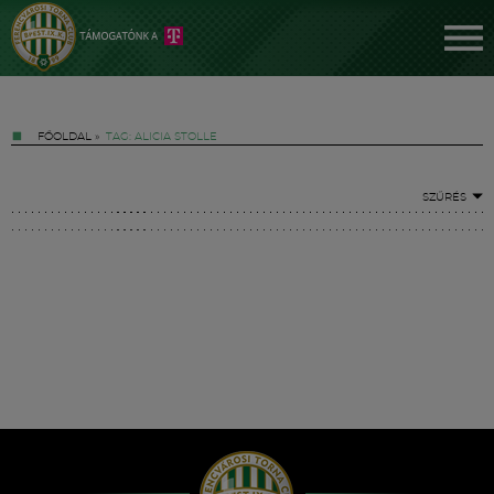
FŐOLDAL
»
TAG: ALICIA STOLLE
SZŰRÉS
Jegyek
FM YouTube +
Hírek