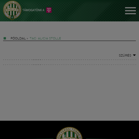
FŐOLDAL
»
TAG: ALICIA STOLLE
SZŰRÉS
Jegyek
FM YouTube +
Hírek