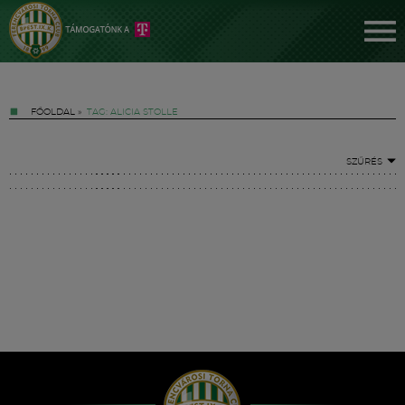
FŐOLDAL
»
TAG: ALICIA STOLLE
SZŰRÉS
Jegyek
FM YouTube +
Hírek