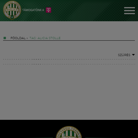
FŐOLDAL
»
TAG: ALICIA STOLLE
SZŰRÉS
Jegyek
FM YouTube +
Hírek