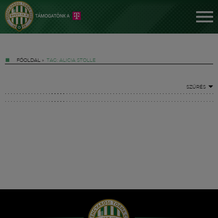
FŐOLDAL
»
TAG: ALICIA STOLLE
SZŰRÉS
Jegyek
FM YouTube +
Hírek