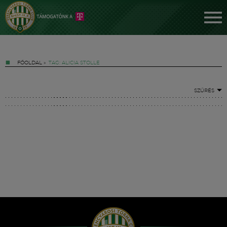
FŐOLDAL
»
TAG: ALICIA STOLLE
SZŰRÉS
Jegyek
FM YouTube +
Hírek