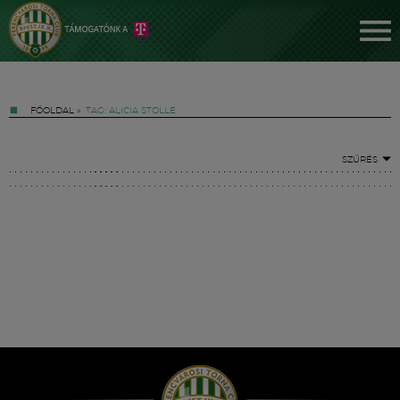
FŐOLDAL
»
TAG: ALICIA STOLLE
SZŰRÉS
Jegyek
FM YouTube +
Hírek