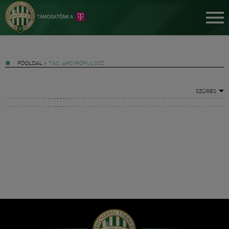
FŐOLDAL
»
TAG: ARGIROPULOSZ
SZŰRÉS
Jegyek
FM YouTube +
Hírek