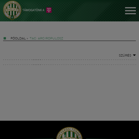
FŐOLDAL
»
TAG: ARGIROPULOSZ
SZŰRÉS
Jegyek
FM YouTube +
Hírek