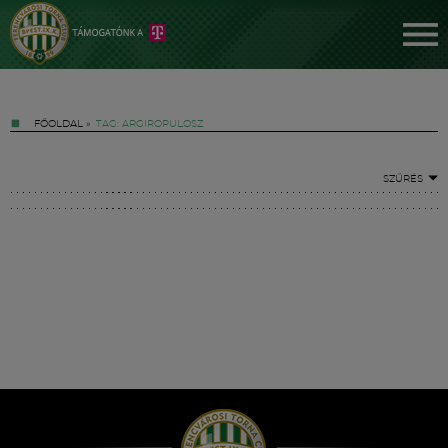
FŐOLDAL
»
TAG: ARGIROPULOSZ
SZŰRÉS
Jegyek
FM YouTube +
Hírek