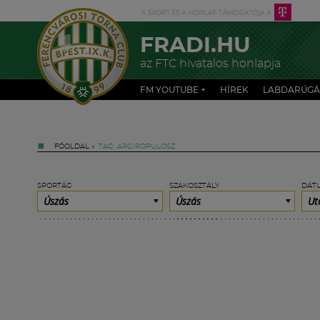
FRADI.HU
az FTC hivatalos honlapja
FM YOUTUBE +
HÍREK
LABDARÚGÁ
FŐOLDAL
»
TAG: ARGIROPULOSZ
SPORTÁG
SZAKOSZTÁLY
DÁT
Úszás
Úszás
Ut