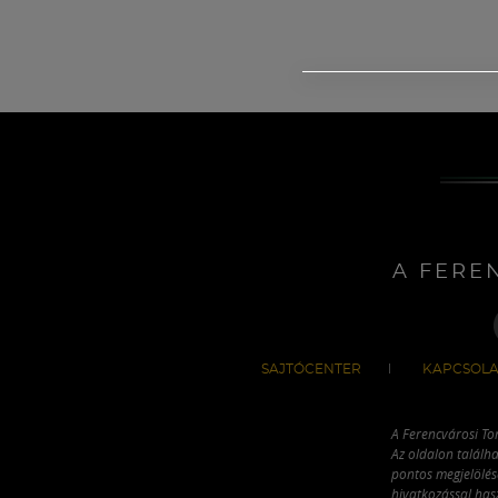
A FERE
SAJTÓCENTER
KAPCSOLA
A Ferencvárosi To
Az oldalon találha
pontos megjelölésé
hivatkozással has