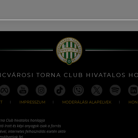
NCVÁROSI TORNA CLUB HIVATALOS H
T
IMPRESSZUM
MODERÁLÁSI ALAPELVEK
HON
rna Club hivatalos honlapja
tó írott és képi anyagok csak a forrás
vel, internetes felhasználás esetén aktív
ználhatóak fel.