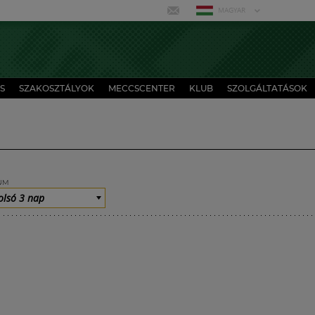
MAGYAR
S
SZAKOSZTÁLYOK
MECCSCENTER
KLUB
SZOLGÁLTATÁSOK
UM
olsó 3 nap