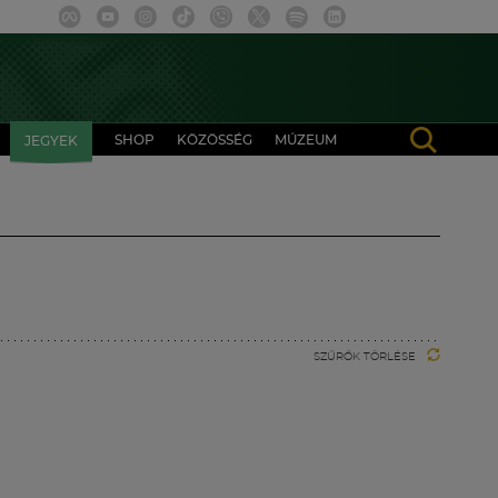
SHOP
KÖZÖSSÉG
MÚZEUM
JEGYEK
SZŰRŐK TÖRLÉSE