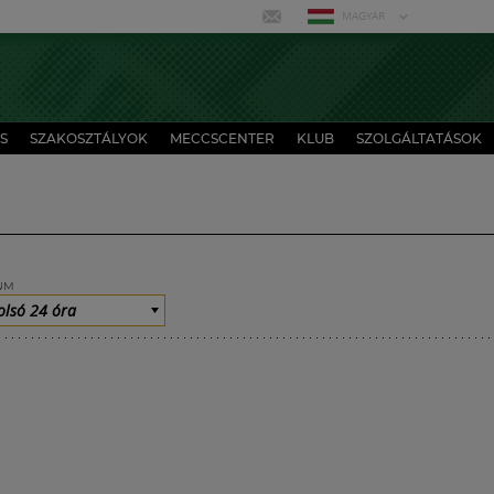
MAGYAR
S
SZAKOSZTÁLYOK
MECCSCENTER
KLUB
SZOLGÁLTATÁSOK
UM
olsó 24 óra