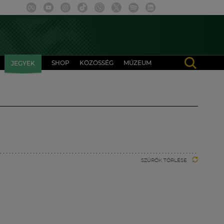
SHOP
KÖZÖSSÉG
MÚZEUM
JEGYEK
SZŰRŐK TÖRLÉSE