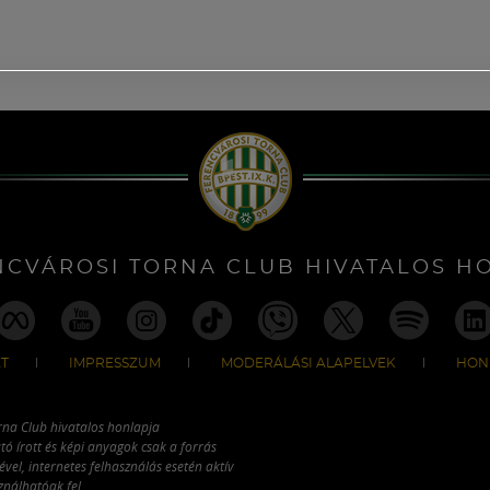
NCVÁROSI TORNA CLUB HIVATALOS H
T
IMPRESSZUM
MODERÁLÁSI ALAPELVEK
HON
rna Club hivatalos honlapja
tó írott és képi anyagok csak a forrás
vel, internetes felhasználás esetén aktív
ználhatóak fel.