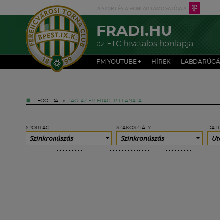
FRADI.HU
az FTC hivatalos honlapja
FM YOUTUBE +
HÍREK
LABDARÚGÁ
FŐOLDAL
»
TAG: AZ ÉV FRADI-PILLANATA
SPORTÁG
SZAKOSZTÁLY
DÁT
Szinkronúszás
Szinkronúszás
Ut