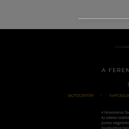
A FERE
SAJTÓCENTER
KAPCSOLA
A Ferencvárosi To
Az oldalon találha
pontos megjelölésé
hivatkozással has