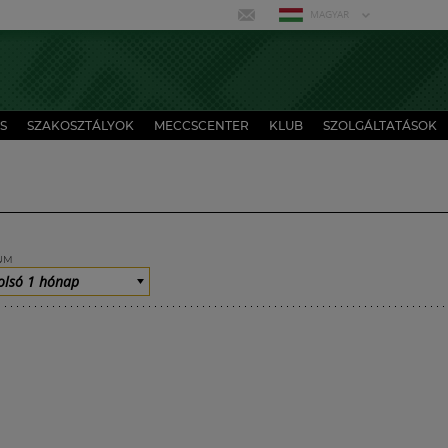
MAGYAR
S
SZAKOSZTÁLYOK
MECCSCENTER
KLUB
SZOLGÁLTATÁSOK
UM
olsó 1 hónap