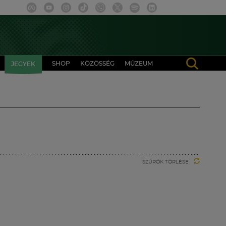
SHOP
KÖZÖSSÉG
MÚZEUM
JEGYEK
SZŰRŐK TÖRLÉSE