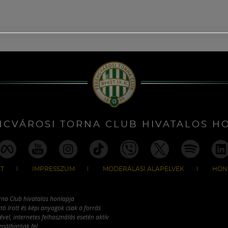
NCVÁROSI TORNA CLUB HIVATALOS H
T
IMPRESSZUM
MODERÁLÁSI ALAPELVEK
HON
rna Club hivatalos honlapja
tó írott és képi anyagok csak a forrás
vel, internetes felhasználás esetén aktív
ználhatóak fel.