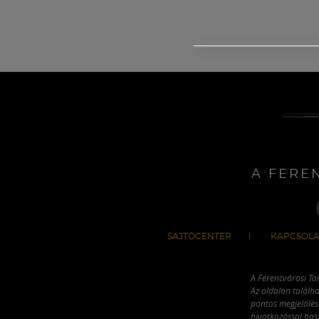
A FERE
SAJTÓCENTER
KAPCSOLA
A Ferencvárosi To
Az oldalon találha
pontos megjelölésé
hivatkozással has