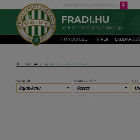
FRADI.HU
az FTC hivatalos honlapja
FM YOUTUBE +
HÍREK
LABDARÚGÁ
FŐOLDAL
»
TAG: AZ ÉV SPORTEGYESÜLETE
SPORTÁG
SZAKOSZTÁLY
DÁT
Kajak-kenu
Összes
Ut