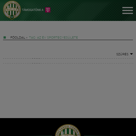
FŐOLDAL
»
TAG: AZ ÉV SPORTEGYESÜLETE
SZŰRÉS
Jegyek
FM YouTube +
Hírek