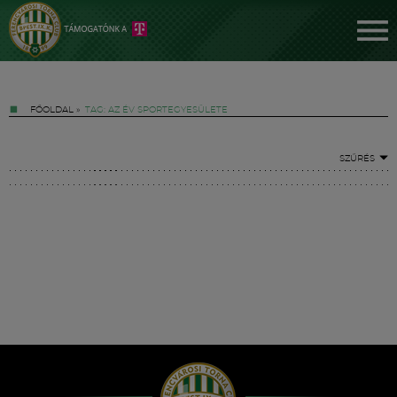
FŐOLDAL
»
TAG: AZ ÉV SPORTEGYESÜLETE
SZŰRÉS
Jegyek
FM YouTube +
Hírek