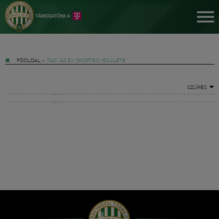
FŐOLDAL
»
TAG: AZ ÉV SPORTEGYESÜLETE
SZŰRÉS
Jegyek
FM YouTube +
Hírek