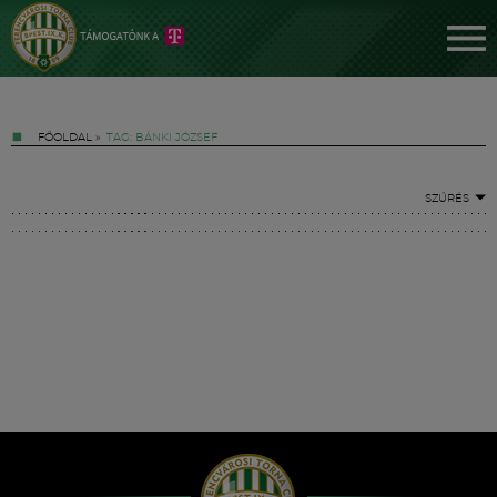
FŐOLDAL
»
TAG: BÁNKI JÓZSEF
SZŰRÉS
Jegyek
FM YouTube +
Hírek