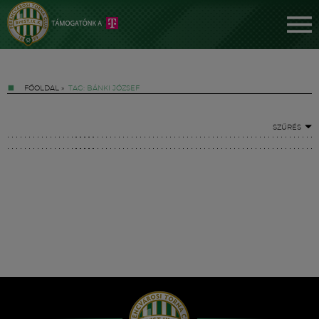
FŐOLDAL
»
TAG: BÁNKI JÓZSEF
SZŰRÉS
Jegyek
FM YouTube +
Hírek