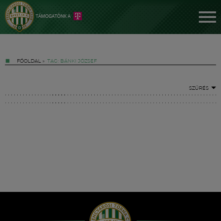
FŐOLDAL
»
TAG: BÁNKI JÓZSEF
SZŰRÉS
Jegyek
FM YouTube +
Hírek