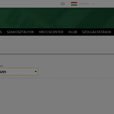
MAGYAR
S
SZAKOSZTÁLYOK
MECCSCENTER
KLUB
SZOLGÁLTATÁSOK
UM
szes