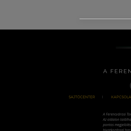
A FERE
SAJTÓCENTER
KAPCSOLA
A Ferencvárosi To
Az oldalon találha
pontos megjelölésé
hivatkozással has