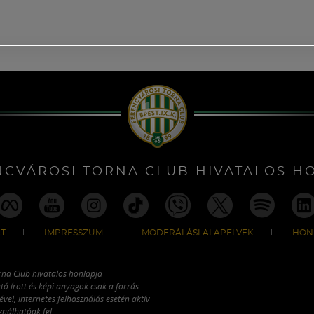
NCVÁROSI TORNA CLUB HIVATALOS H
T
IMPRESSZUM
MODERÁLÁSI ALAPELVEK
HON
rna Club hivatalos honlapja
tó írott és képi anyagok csak a forrás
vel, internetes felhasználás esetén aktív
ználhatóak fel.