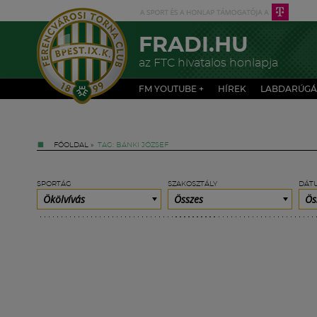
FRADI.HU
az FTC hivatalos honlapja
FM YOUTUBE +
HÍREK
LABDARÚGÁ
FŐOLDAL
»
TAG: BÁNKI JÓZSEF
SPORTÁG
SZAKOSZTÁLY
DÁT
Ökölvívás
Összes
Ös