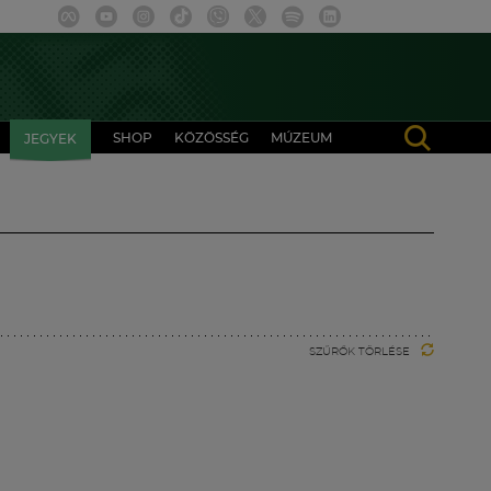
SHOP
KÖZÖSSÉG
MÚZEUM
JEGYEK
SZŰRŐK TÖRLÉSE