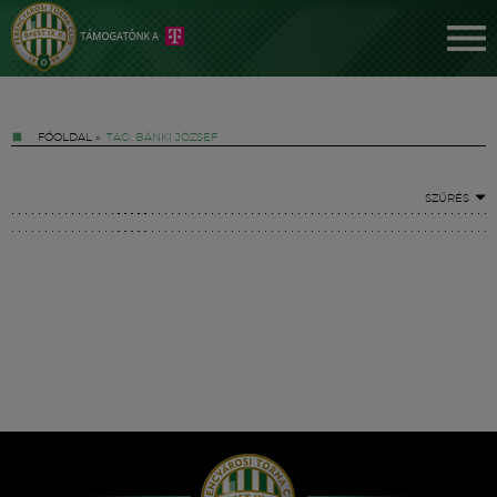
FŐOLDAL
»
TAG: BÁNKI JÓZSEF
SZŰRÉS
Jegyek
FM YouTube +
Hírek