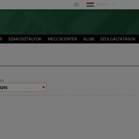
MAGYAR
S
SZAKOSZTÁLYOK
MECCSCENTER
KLUB
SZOLGÁLTATÁSOK
UM
szes