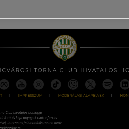
NCVÁROSI TORNA CLUB HIVATALOS H
T
IMPRESSZUM
MODERÁLÁSI ALAPELVEK
HON
rna Club hivatalos honlapja
tó írott és képi anyagok csak a forrás
vel, internetes felhasználás esetén aktív
ználhatóak fel.