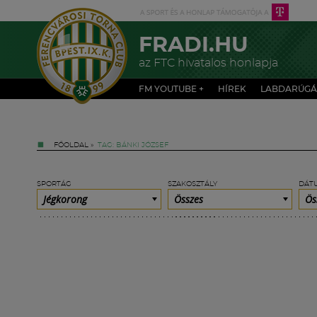
FRADI.HU
az FTC hivatalos honlapja
FM YOUTUBE +
HÍREK
LABDARÚGÁ
FŐOLDAL
»
TAG: BÁNKI JÓZSEF
SPORTÁG
SZAKOSZTÁLY
DÁT
Jégkorong
Összes
Ös