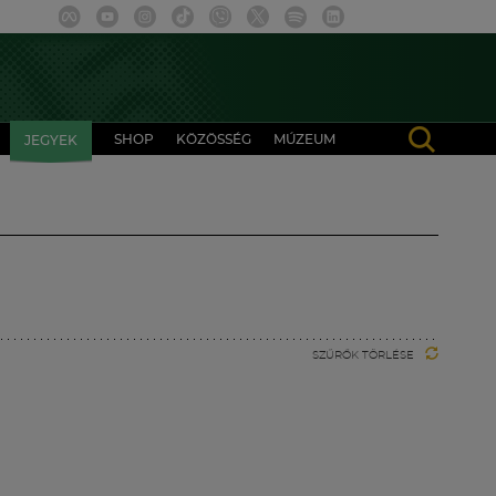
SHOP
KÖZÖSSÉG
MÚZEUM
JEGYEK
SZŰRŐK TÖRLÉSE