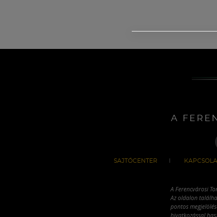
A FERE
SAJTÓCENTER
KAPCSOLA
A Ferencvárosi To
Az oldalon találha
pontos megjelölésé
hivatkozással has