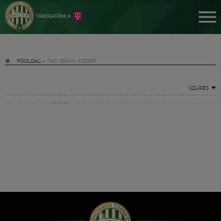
FŐOLDAL
»
TAG: BÁNKI JÓZSEF
SZŰRÉS
Jegyek
FM YouTube +
Hírek