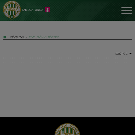
FŐOLDAL
»
TAG: BÁNKI JÓZSEF
SZŰRÉS
Jegyek
FM YouTube +
Hírek