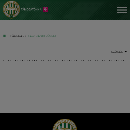
FŐOLDAL
»
TAG: BÁNKI JÓZSEF
SZŰRÉS
Jegyek
FM YouTube +
Hírek