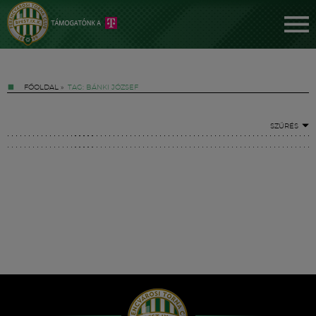
FŐOLDAL
»
TAG: BÁNKI JÓZSEF
SZŰRÉS
Jegyek
FM YouTube +
Hírek