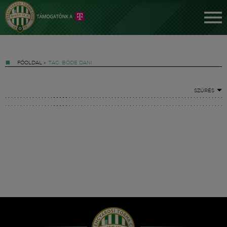
FŐOLDAL
»
TAG: BÖDE DANI
SZŰRÉS
Jegyek
FM YouTube +
Hírek