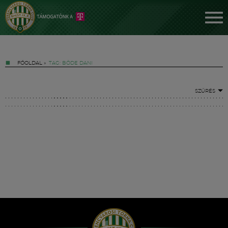
FŐOLDAL
»
TAG: BÖDE DANI
SZŰRÉS
Jegyek
FM YouTube +
Hírek