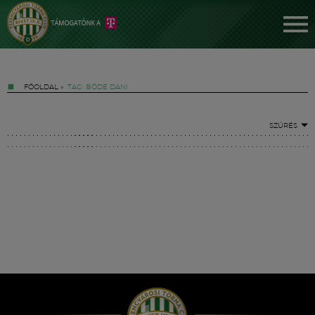
FŐOLDAL
»
TAG: BÖDE DANI
SZŰRÉS
Jegyek
FM YouTube +
Hírek