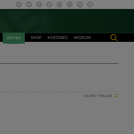
SHOP
KÖZÖSSÉG
MÚZEUM
JEGYEK
SZŰRŐK TÖRLÉSE