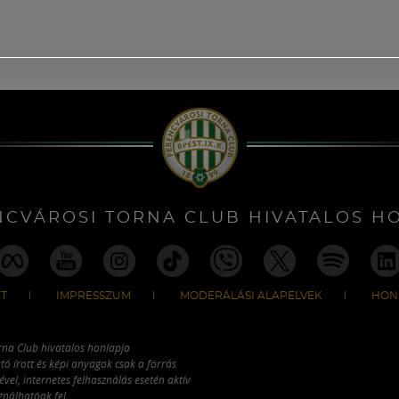
NCVÁROSI TORNA CLUB HIVATALOS H
T
IMPRESSZUM
MODERÁLÁSI ALAPELVEK
HON
rna Club hivatalos honlapja
tó írott és képi anyagok csak a forrás
vel, internetes felhasználás esetén aktív
ználhatóak fel.