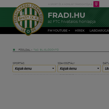
FRADI.HU
az FTC hivatalos honlapja
FM YOUTUBE +
HÍREK
LABDARÚGÁ
FŐOLDAL
»
TAG: BL-ELŐDÖNTŐ
SPORTÁG
SZAKOSZTÁLY
DÁT
Kajak-kenu
Kajak-kenu
Ut