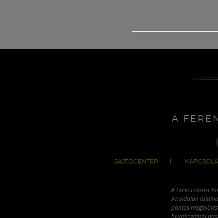
A FERE
SAJTÓCENTER
KAPCSOLA
A Ferencvárosi To
Az oldalon találha
pontos megjelölésé
hivatkozással has