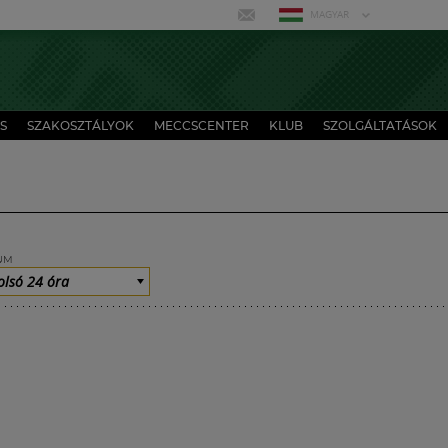
MAGYAR
S
SZAKOSZTÁLYOK
MECCSCENTER
KLUB
SZOLGÁLTATÁSOK
UM
olsó 24 óra